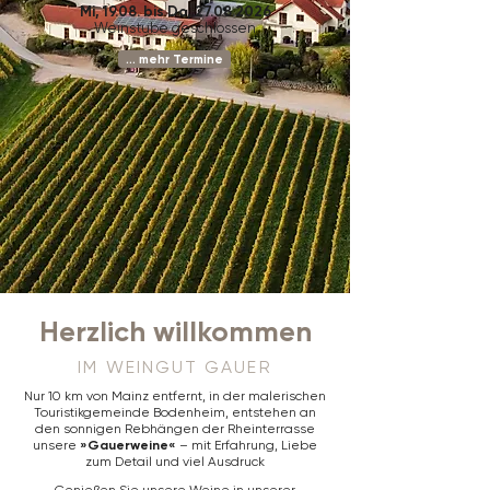
Mi, 19.08. bis Do,
27.08.2026
Weinstube geschlossen
... mehr Termine
Herzlich willkommen
IM WEINGUT GAUER
Nur 10 km von Mainz entfernt, in der malerischen
Touristikgemeinde Bodenheim, entstehen an
den sonnigen Rebhängen der Rheinterrasse
unsere
»Gauerweine«
– mit Erfahrung, Liebe
zum Detail und viel Ausdruck