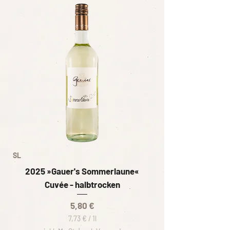
SL
2025 »Gauer's Sommerlaune«
Cuvée - halbtrocken
Preis
5,80 €
7,73 €
/
1l
7