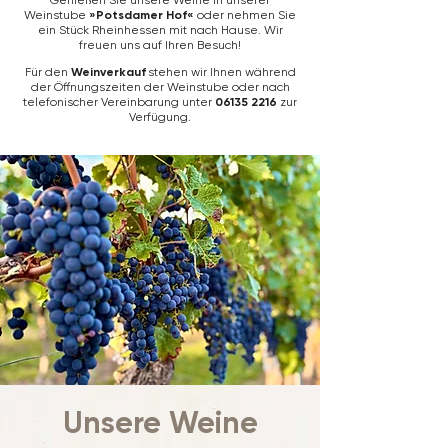
Genießen Sie unsere Weine in unserer
Weinstube
»Potsdamer Hof«
oder nehmen Sie
ein Stück Rheinhessen mit nach Hause. Wir
freuen uns auf Ihren Besuch!
Für den
Weinverkauf
stehen wir Ihnen während
der Öffnungszeiten der Weinstube oder nach
telefonischer Vereinbarung unter
06135 2216
zur
Verfügung.
Unsere Weine