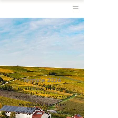
Termine 2026
Mo,
03.08.2026
, 17 bis 22 Uhr
SCHORLE
GEWITTER
Pineapple Jukebox
x
Potsdamer Hof
Mo,
17.08.2026
, 17 bis 22 Uhr
SCHORLEGEWITTER
DUOINCANTO
x
Rollende Pizzeria