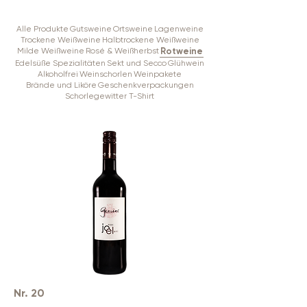
Alle Produkte
Gutsweine
Ortsweine
Lagenweine
Trockene Weißweine
Halbtrockene Weißweine
Milde Weißweine
Rosé & Weißherbst
Rotweine
Edelsüße Spezialitäten
Sekt und Secco
Glühwein
Alkoholfrei
Weinschorlen
Weinpakete
Brände und Liköre
Geschenkverpackungen
Schorlegewitter T-Shirt
Nr. 20