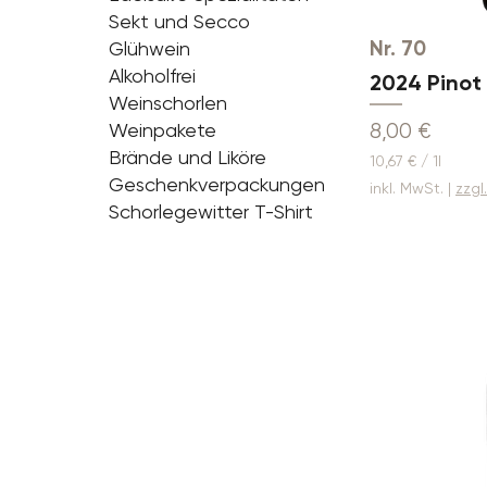
Sekt und Secco
Nr. 70
Glühwein
Alkoholfrei
2024 Pinot 
Weinschorlen
Preis
8,00 €
Weinpakete
Brände und Liköre
10,67 €
/
1l
1
Geschenkverpackungen
inkl. MwSt.
|
zzgl
0
Schorlegewitter T-Shirt
,
6
7
€
p
r
o
1
L
i
t
e
r