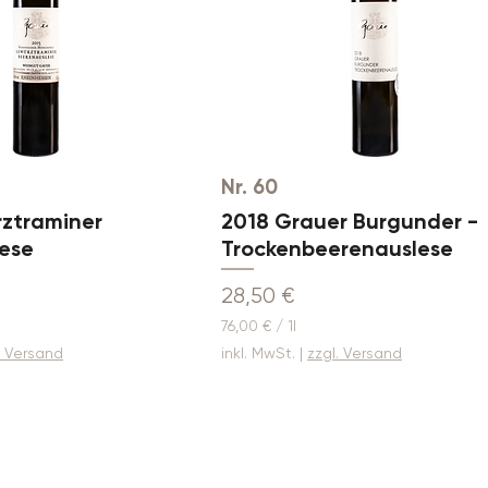
t
e
r
Nr. 60
ztraminer
2018 Grauer Burgunder -
ese
Trockenbeerenauslese
Preis
28,50 €
76,00 €
/
1l
7
. Versand
inkl. MwSt.
|
zzgl. Versand
6
,
0
0
€
p