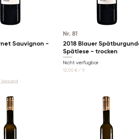
Nr. 81
net Sauvignon -
2018 Blauer Spätburgund
Spätlese - trocken
Nicht verfügbar
12,00 €
/
1l
1
2
. Versand
,
0
0
€
p
r
o
1
L
i